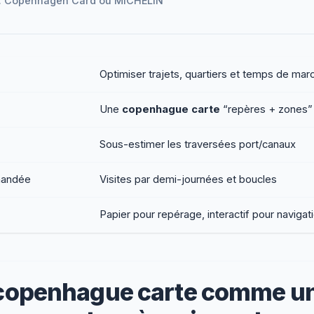
 : Copenhagen Card ou MICHELIN
Optimiser trajets, quartiers et temps de mar
Une
copenhague carte
“repères + zones”
Sous-estimer les traversées port/canaux
mandée
Visites par demi-journées et boucles
Papier pour repérage, interactif pour navigat
 copenhague carte comme un 