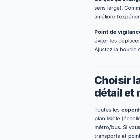
sens large). Comm
améliore l’expérien
Point de vigilanc
éviter les déplacem
Ajustez la boucle s
Choisir l
détail et 
Toutes les
copenh
plan lisible (échel
métro/bus. Si vous
transports et point