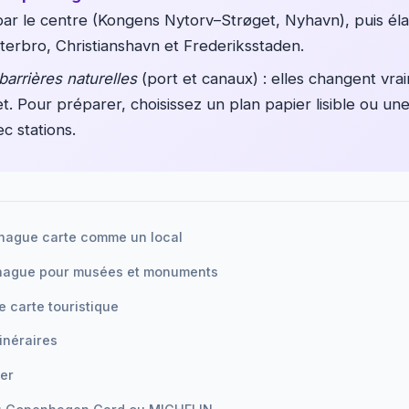
 le centre (Kongens Nytorv–Strøget, Nyhavn), puis éla
terbro, Christianshavn et Frederiksstaden.
barrières naturelles
(port et canaux) : elles changent vra
t. Pour préparer, choisissez un plan papier lisible ou un
ec stations.
hague carte comme un local
hague pour musées et monuments
e carte touristique
tinéraires
ler