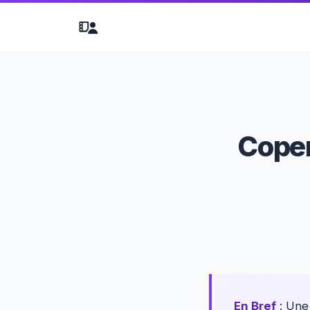
Copen
En Bref
: Un