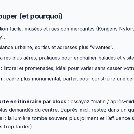
ouper (et pourquoi)
ation facile, musées et rues commerçantes (Kongens Nytorv
y).
iance urbaine, sorties et adresses plus “vivantes”.
raires plus aérés, pratiques pour enchaîner balades et visite
: littoral et promenades, idéal pour varier sans casser votr
n
: cadre plus monumental, parfait pour construire une de
rte en itinéraire par blocs
: essayez “matin / après-midi 
 plus demandés du centre. L’après-midi, restez dans un qua
oral : la lumière tombe souvent plus joliment et l’affluence 
s trop tarder).