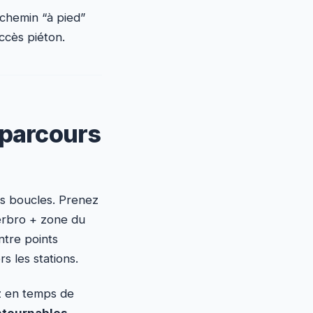
e chemin “à pied”
accès piéton.
 parcours
es boucles. Prenez
terbro + zone du
ntre points
s les stations.
ez en temps de
ntournables