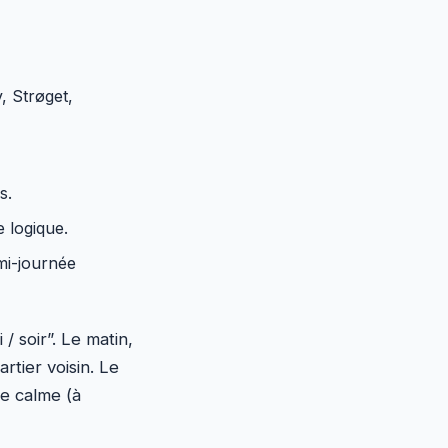
, Strøget,
s.
e logique.
mi-journée
/ soir”. Le matin,
rtier voisin. Le
se calme (à