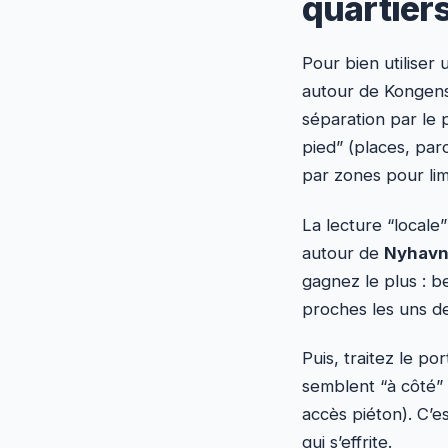
quartier
Pour bien utiliser
autour de Kongens
séparation par le 
pied” (places, parc
par zones pour limi
La lecture “locale
autour de
Nyhav
gagnez le plus : b
proches les uns de
Puis, traitez le p
semblent “à côté” 
accès piéton). C’e
qui s’effrite.