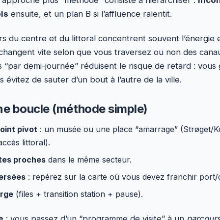
ls
ensuite, et un plan B si l’affluence ralentit.
 du centre et du littoral concentrent souvent l’énergie e
hangent vite selon que vous traversez ou non des cana
es “par demi-journée” réduisent le risque de retard : vous 
évitez de sauter d’un bout à l’autre de la ville.
ne boucle (méthode simple)
oint pivot
: un musée ou une place “amarrage” (Strøget/K
cès littoral).
ites proches
dans le même secteur.
versées
: repérez sur la carte où vous devez franchir port
rge
(files + transition station + pause).
e
: vous passez d’un “programme de visite” à un
parcours