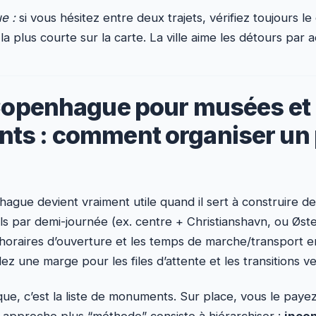
ue :
si vous hésitez entre deux trajets, vérifiez toujours l
 la plus courte sur la carte. La ville aime les détours par 
Copenhague pour musées et
s : comment organiser un
gue devient vraiment utile quand il sert à construire d
els par demi-journée (ex. centre + Christianshavn, ou Øs
es horaires d’ouverture et les temps de marche/transport e
z une marge pour les files d’attente et les transitions ver
ique, c’est la liste de monuments. Sur place, vous le pay
approche plus “méthode” consiste à hiérarchiser :
inco