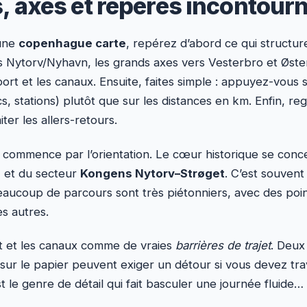
s, axes et repères incontour
 une
copenhague carte
, repérez d’abord ce qui structure 
 Nytorv/Nyhavn, les grands axes vers Vesterbro et Øster
port et les canaux. Ensuite, faites simple : appuyez-vous 
s, stations) plutôt que sur les distances en km. Enfin, re
ter les allers-retours.
” commence par l’orientation. Le cœur historique se con
n
et du secteur
Kongens Nytorv–Strøget
. C’est souvent
eaucoup de parcours sont très piétonniers, avec des poin
s autres.
ort et les canaux comme de vraies
barrières de trajet
. Deux
sur le papier peuvent exiger un détour si vous devez tra
st le genre de détail qui fait basculer une journée fluide