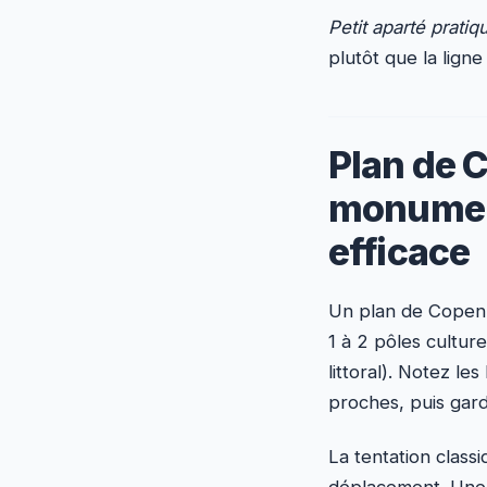
Petit aparté pratiq
plutôt que la ligne
Plan de 
monument
efficace
Un plan de Copenha
1 à 2 pôles cultur
littoral). Notez l
proches, puis garde
La tentation class
déplacement. Une 