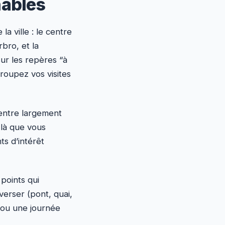
nables
la ville : le centre
bro, et la
sur les repères “à
groupez vos visites
centre largement
 là que vous
ts d’intérêt
 points qui
verser (pont, quai,
… ou une journée