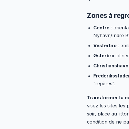
Zones à regr
Centre
: orient
Nyhavn/Indre B
Vesterbro
: amb
Østerbro
: itiné
Christianshavn
Frederiksstade
“repères”.
Transformer la ca
visez les sites les
soir, place au litt
condition de ne pa