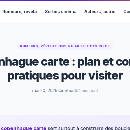
Rumeurs, révéla
Sorties cinéma
Acteurs, actric
Cou
RUMEURS, RÉVÉLATIONS & FIABILITÉ DES INFOS
hague carte : plan et co
pratiques pour visiter
mai 20, 2026
·
Cinetea
·
11 min read
e
copenhague carte
sert surtout à construire des boucles