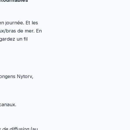
n journée. Et les
ux/bras de mer. En
gardez un fil
ongens Nytorv,
/canaux.
 de diffusion
(au