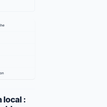
che
ion
local :