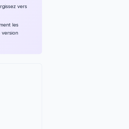
rgissez vers
iment les
e version