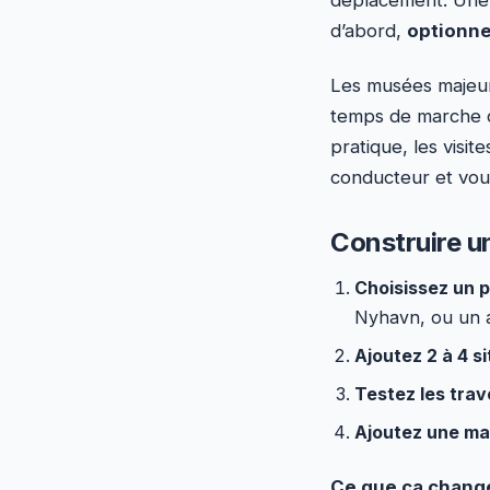
d’abord,
optionne
Les musées majeurs
temps de marche c
pratique, les visit
conducteur et vous 
Construire u
Choisissez un p
Nyhavn, ou un ac
Ajoutez 2 à 4 s
Testez les tra
Ajoutez une ma
Ce que ça chang