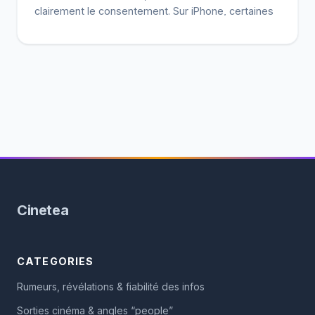
clairement le consentement. Sur iPhone, certaines
actions restent plus limitées que sur Android. Le
meilleur choix dépend surtout de votre usage :
dépannage, famille ou contexte pro. Avant toute
prise en main, vérifiez […]
Cinetea
CATEGORIES
Rumeurs, révélations & fiabilité des infos
Sorties cinéma & angles “people”