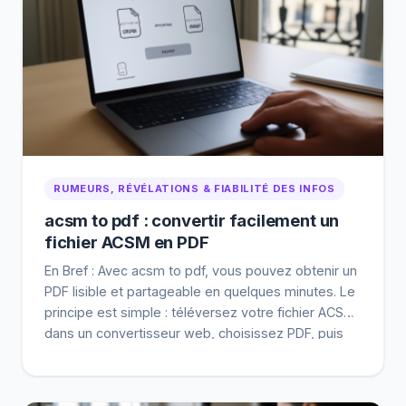
RUMEURS, RÉVÉLATIONS & FIABILITÉ DES INFOS
acsm to pdf : convertir facilement un
fichier ACSM en PDF
En Bref : Avec acsm to pdf, vous pouvez obtenir un
PDF lisible et partageable en quelques minutes. Le
principe est simple : téléversez votre fichier ACSM
dans un convertisseur web, choisissez PDF, puis
ajustez orientation et format de page. Ensuite,
téléchargez le résultat et vérifiez le rendu sur
plusieurs pages (oui, ça évite les […]