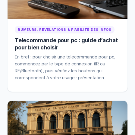
RUMEURS, RÉVÉLATIONS & FIABILITÉ DES INFOS
Telecommande pour pc : guide d’achat
pour bien choisir
En bref : pour choisir une telecommande pour pc,
commencez par le type de connexion (IR ou
RF/Bluetooth), puis vérifiez les boutons qui
correspondent à votre usage : présentation
(suivant/précédent) ou HTPC (volume,
lecture/pause, navigation). Un modèle avec
récepteur USB “plug & play” limite souvent les
ratés au quotidien (et en salle). Une telecommande
pour […]