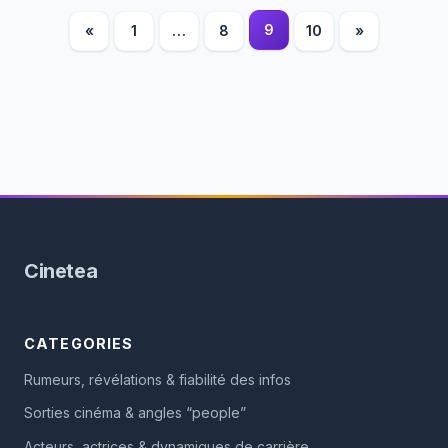
Pagination
9
«
1
…
8
10
»
des
publications
Cinetea
CATEGORIES
Rumeurs, révélations & fiabilité des infos
Sorties cinéma & angles “people”
Acteurs, actrices & dynamiques de carrière