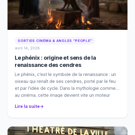
SORTIES CINÉMA & ANGLES “PEOPLE”
avril 14, 2026
Le phénix : origine et sens de la
renaissance des cendres
Le phénix, c’est le symbole de la renaissance : un
oiseau qui renaît de ses cendres, porté par le feu
et par l’idée de cycle. Dans la mythologie comme
au cinéma, cette image devient vite un moteur
narratif : retour, seconde chance, transformation
Lire la suite
visible à l’écran. Ce guide relie les sources, les
variantes culturelles et […]