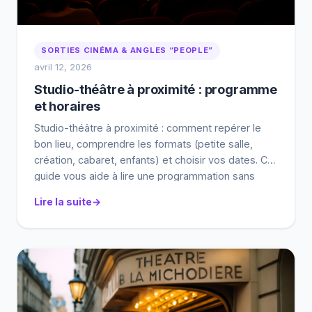
SORTIES CINÉMA & ANGLES “PEOPLE”
avril 12, 2026
Studio-théâtre à proximité : programme
et horaires
Studio-théâtre à proximité : comment repérer le
bon lieu, comprendre les formats (petite salle,
création, cabaret, enfants) et choisir vos dates. Ce
guide vous aide à lire une programmation sans
vous laisser piéger par l’affiche. Horaires, durée,
Lire la suite
billetterie… et une méthode simple pour relier
casting/marketing/visibilité à ce que vous vivrez
vraiment en salle. Programme et […]