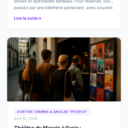
shows et spectacles familiaux. Pour réserver, vous
passez par une billetterie partenaire, avec souvent
un choix de places sur plan. Ce guide vous aide à
Lire la suite
trouver la bonne date, choisir le meilleur siège et
éviter les pièges (horaires, frais, conditions
d’échange). […]
SORTIES CINÉMA & ANGLES “PEOPLE”
avril 15, 2026
Théâtre du Marais à Paris :